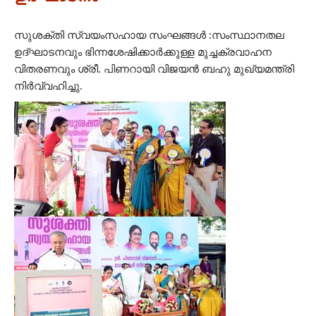
സുശക്തി സ്വയംസഹായ സംഘങ്ങൾ :സംസ്ഥാനതല
ഉദ്ഘാടനവും ഭിന്നശേഷിക്കാർക്കുള്ള മുച്ചക്രവാഹന
വിതരണവും ശ്രീ. പിണറായി വിജയൻ ബഹു മുഖ്യമന്ത്രി
നിർവ്വഹിച്ചു.