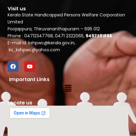
Visit us
Kerala State Handicapped Persons Welfare Corporation
Limited
Poojappura, Thiruvananthapuram – 695 012
Phone : 04712347768, 0471 2322065,
9497281896
E-mail Id. kshpwc@kerala.gov.in,
ks_kshpwc@yahoo.com
F
Y
a
o
c
u
Important Links
e
t
Menu
b
u
o
b
o
e
k
Locate us