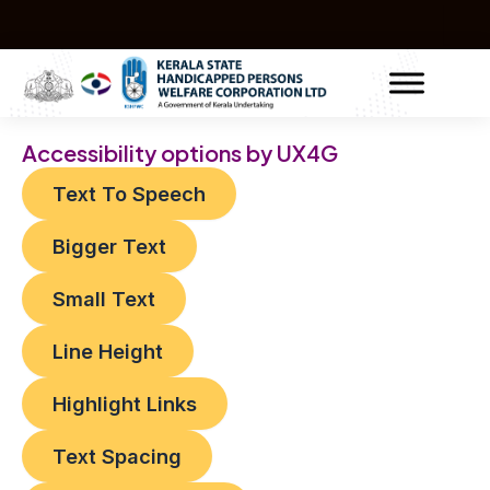
Skip
Post
to
navigation
content
Accessibility options by UX4G
Text To Speech
Bigger Text
Small Text
Line Height
Highlight Links
Text Spacing