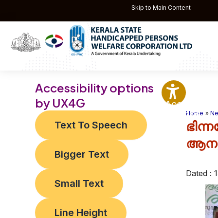
Skip
Post
Skip to Main Content
to
navigati
content
Accessibility options
by UX4G
Accessibilit
Options
Home
Ne
ഭിന്ന
Text To Speech
ആനുക
Bigger Text
Dated : 
Small Text
Line Height