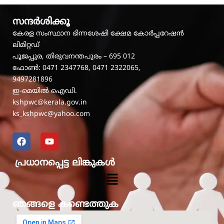
സന്ദർശിക്കൂ
കേരള സംസ്ഥാന ഭിന്നശേഷി ക്ഷേമ കോർപ്പറേഷൻ
ലിമിറ്റഡ്
പൂജപ്പുര, തിരുവനന്തപുരം – 695 012
ഫോൺ: 0471 2347768, 0471 2322065,
9497281896
ഇ-മെയിൽ ഐഡി.
kshpwc@kerala.gov.in
ks_kshpwc@yahoo.com
F
Y
a
o
c
u
പ്രധാനപ്പെട്ട ലിങ്കുകൾ
e
t
b
u
Menu
o
b
o
e
k
ഞങ്ങളെ കണ്ടെത്തുക