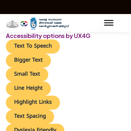
Skip
Post
to
navigation
content
Accessibility options by UX4G
Text To Speech
Bigger Text
Small Text
Line Height
Highlight Links
Text Spacing
Dyslexia Friendly