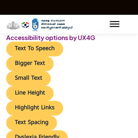
Skip
to
content
Accessibility options by UX4G
Text To Speech
Bigger Text
Small Text
Line Height
Highlight Links
Text Spacing
Dyslexia Friendly