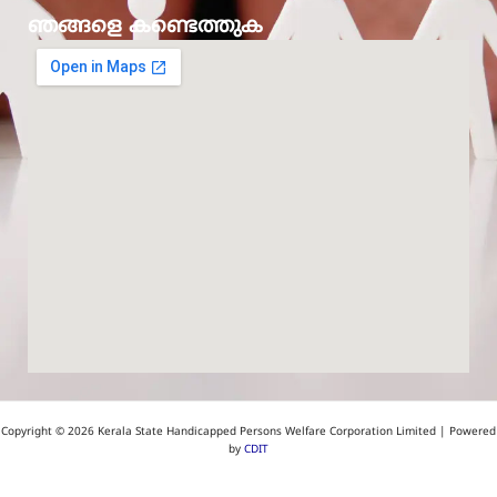
k
ഞങ്ങളെ കണ്ടെത്തുക
Copyright © 2026 Kerala State Handicapped Persons Welfare Corporation Limited | Powered
by
CDIT