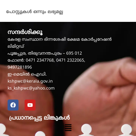
പോസ്റ്റുകൾ ഒന്നും ലഭ്യമല്ല
സന്ദർശിക്കൂ
കേരള സംസ്ഥാന ഭിന്നശേഷി ക്ഷേമ കോർപ്പറേഷൻ
ലിമിറ്റഡ്
പൂജപ്പുര, തിരുവനന്തപുരം – 695 012
ഫോൺ: 0471 2347768, 0471 2322065,
9497281896
ഇ-മെയിൽ ഐഡി.
kshpwc@kerala.gov.in
ks_kshpwc@yahoo.com
F
Y
a
o
c
u
പ്രധാനപ്പെട്ട ലിങ്കുകൾ
e
t
b
u
Menu
o
b
o
e