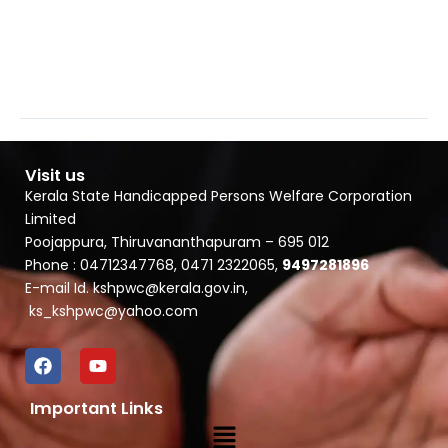
Visit us
Kerala State Handicapped Persons Welfare Corporation
Limited
Poojappura, Thiruvananthapuram – 695 012
Phone : 04712347768, 0471 2322065,
9497281896
E-mail Id. kshpwc@kerala.gov.in,
ks_kshpwc@yahoo.com
F
Y
a
o
c
u
Important Links
e
t
Menu
b
u
o
b