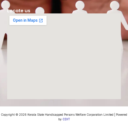
o
e
k
Locate us
Copyright © 2026 Kerala State Handicapped Persons Welfare Corporation Limited | Powered
by
CDIT