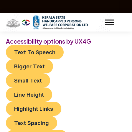
Skip
Post
to
navigation
content
Accessibility options by UX4G
Text To Speech
Bigger Text
Small Text
Line Height
Highlight Links
Text Spacing